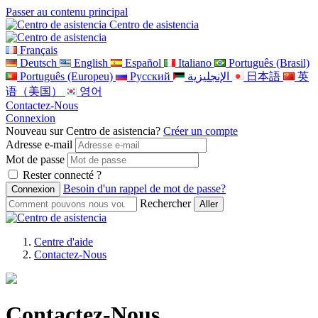
Passer au contenu principal
Centro de asistencia
Français
Deutsch
English
Español
Italiano
Português (Brasil)
Português (Europeu)
Pусский
الإنجليزية
日本語
英
语（美国）
영어
Contactez-Nous
Connexion
Nouveau sur Centro de asistencia?
Créer un compte
Adresse e-mail
Mot de passe
Rester connecté ?
Besoin d'un rappel de mot de passe?
Rechercher
Centre d'aide
Contactez-Nous
Contactez-Nous